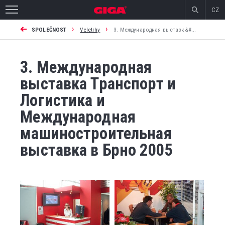
CZ
›
›
SPOLEČNOST
Veletrhy
3. Международная выставк&#...
3. Международная
выставка Транспорт и
Логистика и
Международная
машиностроительная
выставка в Брно 2005