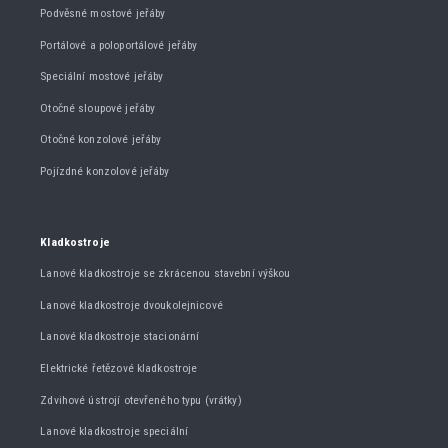
Podvěsné mostové jeřáby
Portálové a poloportálové jeřáby
Speciální mostové jeřáby
Otočné sloupové jeřáby
Otočné konzolové jeřáby
Pojízdné konzolové jeřáby
Kladkostroje
Lanové kladkostroje se zkrácenou stavební výškou
Lanové kladkostroje dvoukolejnicové
Lanové kladkostroje stacionární
Elektrické řetězové kladkostroje
Zdvihové ústrojí otevřeného typu (vrátky)
Lanové kladkostroje speciální