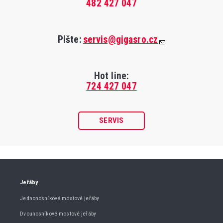
482 427 047
Pište:
servis@gigasro.cz
Hot line:
724 427 047
SERVIS
Jeřáby
Jednonosníkové mostové jeřáby
Dvounosníkové mostové jeřáby