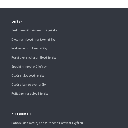
Jeřáby
Jednonosníkové mostové jeřáby
Dvounosníkové mostové jeřáby
Podvěsné mostové jeřáby
Portálové a poloportálové jeřáby
Speciální mostové jeřáby
Otočné sloupové jeřáby
Otočné konzolové jeřáby
Pojízdné konzolové jeřáby
Kladkostroje
Lanové kladkostroje se zkrácenou stavební výškou