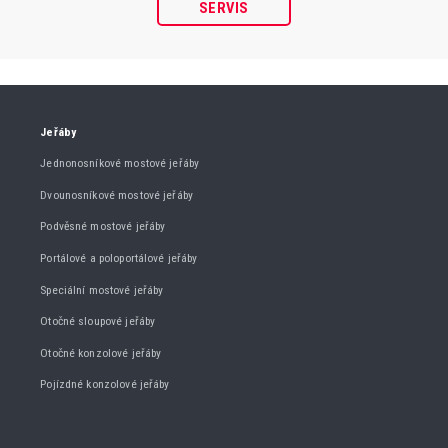
SERVIS
Jeřáby
Jednonosníkové mostové jeřáby
Dvounosníkové mostové jeřáby
Podvěsné mostové jeřáby
Portálové a poloportálové jeřáby
Speciální mostové jeřáby
Otočné sloupové jeřáby
Otočné konzolové jeřáby
Pojízdné konzolové jeřáby