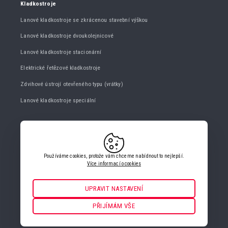
Kladkostroje
Lanové kladkostroje se zkrácenou stavební výškou
Lanové kladkostroje dvoukolejnicové
Lanové kladkostroje stacionární
Elektrické řetězové kladkostroje
Zdvihové ústrojí otevřeného typu (vrátky)
Lanové kladkostroje speciální
KONTAKTUJTE NÁS
+420 482 427 020
Používáme cookies, protože vám chceme nabídnout to nejlepší.
info@gigasro.cz
Více informací o cookies
UPRAVIT NASTAVENÍ
Nezbytné
VŽDY AKTIVNÍ
PŘIJÍMÁM VŠE
NASTAVENÍ COOKIES
Pro klíčové funkce webových stránek jako je zabezpečení, správa
sítě, přístupnost a základní statistiky o návštěvnících.