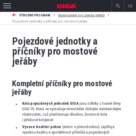
CZ
›
›
VÝROBNÍ PROGRAM
Komponenty pro stavbu jeřábů
Pojezdové jednotky a příčníky pro mostové jeřáby
Pojezdové jednotky a
příčníky pro mostové
jeřáby
Kompletní příčníky pro mostové
jeřáby
Kola pojezdových jednotek GIGA
jsou odlitky z tvarné litiny
GGG-70, která se vyznačuje mimořádně dobrými mechanickými
vlastnostmi, což představuje dlouhou životnost kola
i jeřábové kolejnice
Vysoce kvalitní pohon
(motor s převodovkou) zajišťuje
vysokou kvalitu a spolehlivost příčníků a pojezdových