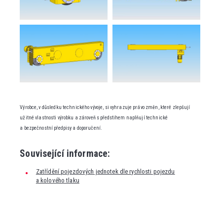
Výrobce, v důsledku technického vývoje, si vyhrazuje právo změn, které zlepšují
užitné vlastnosti výrobku a zároveň s předstihem naplňují technické
a bezpečnostní předpisy a doporučení.
Související informace:
Zatřídění pojezdových jednotek dle rychlosti pojezdu
a kolového tlaku