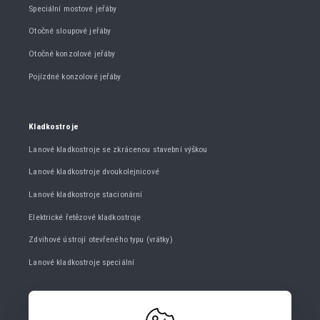
Speciální mostové jeřáby
Otočné sloupové jeřáby
Otočné konzolové jeřáby
Pojízdné konzolové jeřáby
Kladkostroje
Lanové kladkostroje se zkrácenou stavební výškou
Lanové kladkostroje dvoukolejnicové
Lanové kladkostroje stacionární
Elektrické řetězové kladkostroje
Zdvihové ústrojí otevřeného typu (vrátky)
Lanové kladkostroje speciální
KONTAKTUJTE NÁS