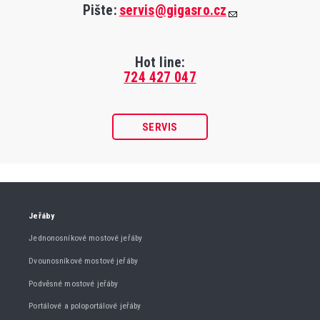
Pište:
servis@gigasro.cz
Hot line:
724 427 047
SERVIS
Jeřáby
Jednonosníkové mostové jeřáby
Dvounosníkové mostové jeřáby
Podvěsné mostové jeřáby
Portálové a poloportálové jeřáby