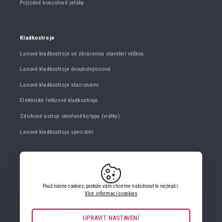
Pojízdné konzolové jeřáby
Kladkostroje
Lanové kladkostroje se zkrácenou stavební výškou
Lanové kladkostroje dvoukolejnicové
Lanové kladkostroje stacionární
Elektrické řetězové kladkostroje
Zdvihové ústrojí otevřeného typu (vrátky)
Lanové kladkostroje speciální
KONTAKTUJTE NÁS
+420 482 427 020
Používáme cookies, protože vám chceme nabídnout to nejlepší.
info@gigasro.cz
Více informací o cookies
UPRAVIT NASTAVENÍ
Nezbytné