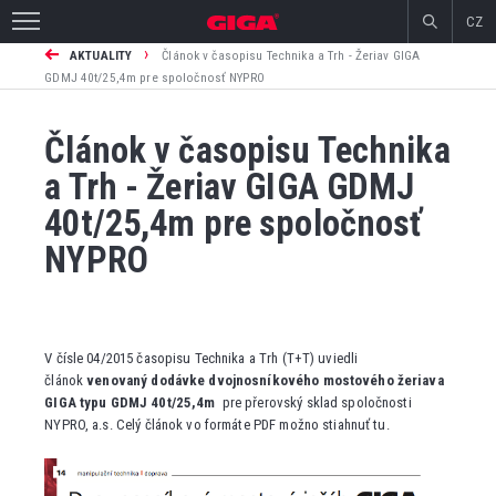
CZ
›
AKTUALITY
Článok v časopisu Technika a Trh - Žeriav GIGA
GDMJ 40t/25,4m pre spoločnosť NYPRO
Článok v časopisu Technika
a Trh - Žeriav GIGA GDMJ
40t/25,4m pre spoločnosť
NYPRO
V čísle 04/2015 časopisu Technika a Trh (T+T) uviedli
článok
venovaný dodávke dvojnosníkového mostového žeriava
GIGA typu GDMJ 40t/25,4m
pre přerovský sklad spoločnosti
NYPRO, a.s. Celý článok vo formáte PDF možno stiahnuť tu.