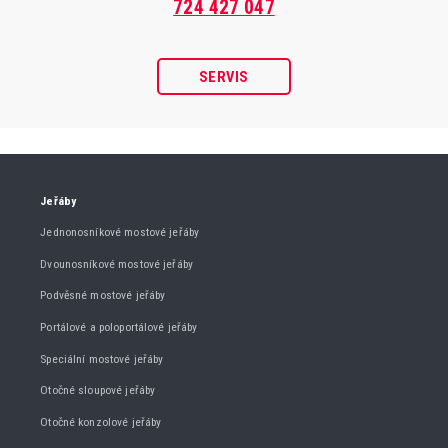
724 427 047
SERVIS
Jeřáby
Jednonosníkové mostové jeřáby
Dvounosníkové mostové jeřáby
Podvěsné mostové jeřáby
Portálové a poloportálové jeřáby
Speciální mostové jeřáby
Otočné sloupové jeřáby
Otočné konzolové jeřáby