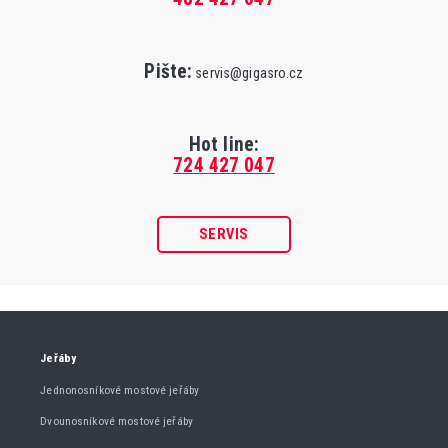
Pište:
servis@gigasro.cz
Hot line:
724 427 047
SERVIS
Jeřáby
Jednonosníkové mostové jeřáby
Dvounosníkové mostové jeřáby