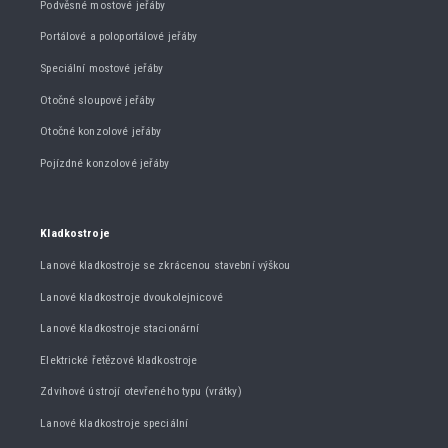
Podvěsné mostové jeřáby
Portálové a poloportálové jeřáby
Speciální mostové jeřáby
Otočné sloupové jeřáby
Otočné konzolové jeřáby
Pojízdné konzolové jeřáby
Kladkostroje
Lanové kladkostroje se zkrácenou stavební výškou
Lanové kladkostroje dvoukolejnicové
Lanové kladkostroje stacionární
Elektrické řetězové kladkostroje
Zdvihové ústrojí otevřeného typu (vrátky)
Lanové kladkostroje speciální