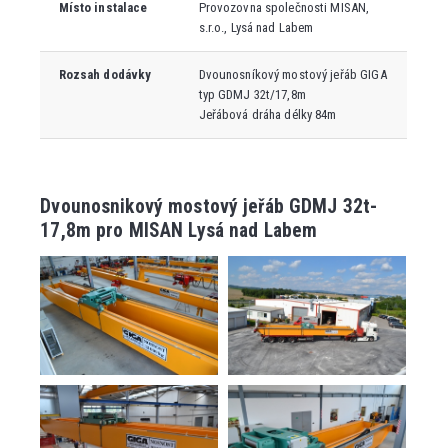
Místo instalace
Provozovna společnosti MISAN,
s.r.o., Lysá nad Labem
Rozsah dodávky
Dvounosníkový mostový jeřáb GIGA
typ GDMJ 32t/17,8m
Jeřábová dráha délky 84m
Dvounosnikový mostový jeřáb GDMJ 32t-
17,8m pro MISAN Lysá nad Labem