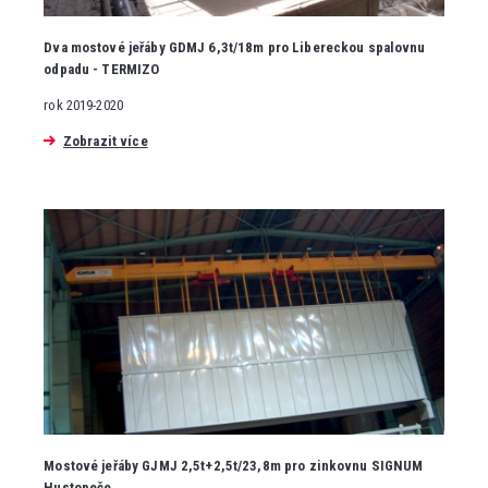
Dva mostové jeřáby GDMJ 6,3t/18m pro Libereckou spalovnu
odpadu - TERMIZO
rok 2019-2020
Zobrazit více
Mostové jeřáby GJMJ 2,5t+2,5t/23,8m pro zinkovnu SIGNUM
Hustopeče