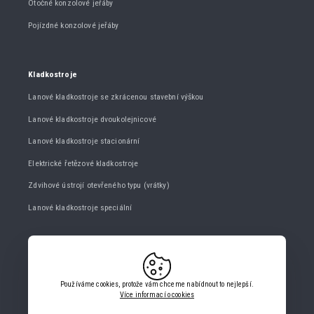
Otočné konzolové jeřáby
Pojízdné konzolové jeřáby
Kladkostroje
Lanové kladkostroje se zkrácenou stavební výškou
Lanové kladkostroje dvoukolejnicové
Lanové kladkostroje stacionární
Elektrické řetězové kladkostroje
Zdvihové ústrojí otevřeného typu (vrátky)
Lanové kladkostroje speciální
KONTAKTUJTE NÁS
+420 482 427 020
Používáme cookies, protože vám chceme nabídnout to nejlepší.
info@gigasro.cz
Více informací o cookies