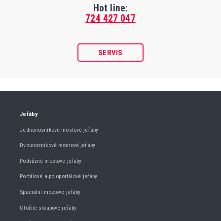
Hot line:
724 427 047
SERVIS
Jeřáby
Jednonosníkové mostové jeřáby
Dvounosníkové mostové jeřáby
Podvěsné mostové jeřáby
Portálové a poloportálové jeřáby
Speciální mostové jeřáby
Otočné sloupové jeřáby