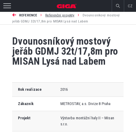
CZ
›
›
REFERENCE
Referenční projekty
Dvounosníkový mostový
jeřáb GDMJ 32t/17,8m pro MISAN Lysá nad Labem
Dvounosníkový mostový
jeřáb GDMJ 32t/17,8m pro
MISAN Lysá nad Labem
Rok realizace
2016
Zákazník
METROSTAV, a.s. Divize 8 Praha
Projekt
Výstavba montážní haly II – Misan
s.r.o.