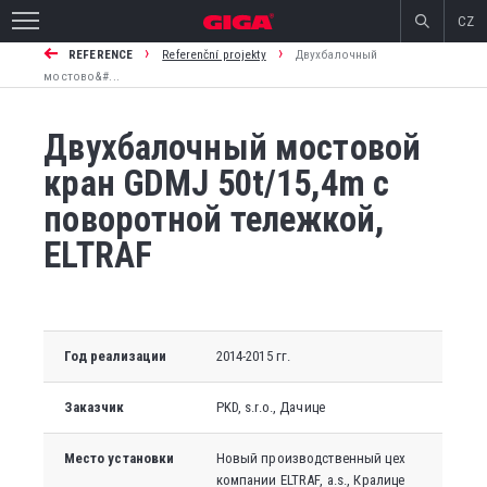
CZ
›
›
REFERENCE
Referenční projekty
Двухбалочный
мостово&#...
Двухбалочный мостовой
кран GDMJ 50t/15,4m с
поворотной тележкой,
ELTRAF
Год реализации
2014-2015 гг.
Заказчик
PKD, s.r.o., Дачице
Место установки
Новый производственный цех
компании ELTRAF, a.s., Кралице