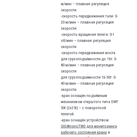
м/мин – плавная регуляция
скорости
-скорость передвижения тали: 0-
20 м/мин – плавная регуляция
скорости
-скорость вращения телеги: 0-1
об/мин – плавная регуляция
скорости
-скорость передвижения моста
для грузоподъёмности до 16т: 0-
80 м/мин – плавная регуляция
скорости
для грузоподъёмности 16-50т: 0-
40 м/мин – плавная регуляция
скорости
-кран оснащён подъёмным
механизмом открытого типа GWF
50t (2x25t) – с поворотной
телегой
-кран оснащён устройством
GIGAtronicTWD для мониторинга
рабочего состояния крана
в