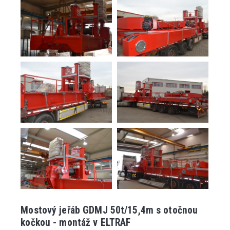
Mostový jeřáb GDMJ 50t/15,4m s otočnou
kočkou - montáž v ELTRAF