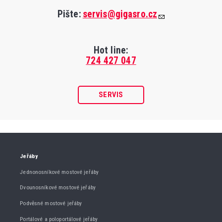
Pište:
servis@gigasro.cz
Hot line:
724 427 047
SERVIS
Jeřáby
Jednonosníkové mostové jeřáby
Dvounosníkové mostové jeřáby
Podvěsné mostové jeřáby
Portálové a poloportálové jeřáby