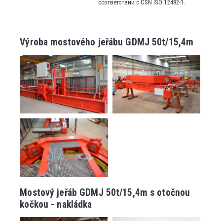
ссответствии с ČSN ISO 12482-1.
Výroba mostového jeřábu GDMJ 50t/15,4m
Mostový jeřáb GDMJ 50t/15,4m s otočnou
kočkou - nakládka