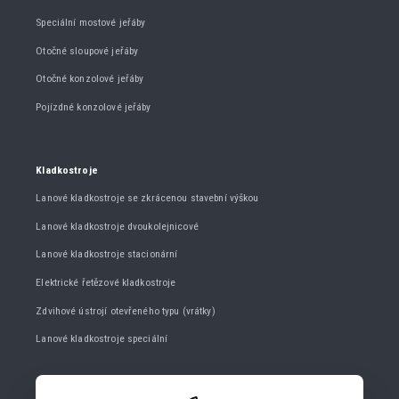
Speciální mostové jeřáby
Otočné sloupové jeřáby
Otočné konzolové jeřáby
Pojízdné konzolové jeřáby
Kladkostroje
Lanové kladkostroje se zkrácenou stavební výškou
Lanové kladkostroje dvoukolejnicové
Lanové kladkostroje stacionární
Elektrické řetězové kladkostroje
Zdvihové ústrojí otevřeného typu (vrátky)
Lanové kladkostroje speciální