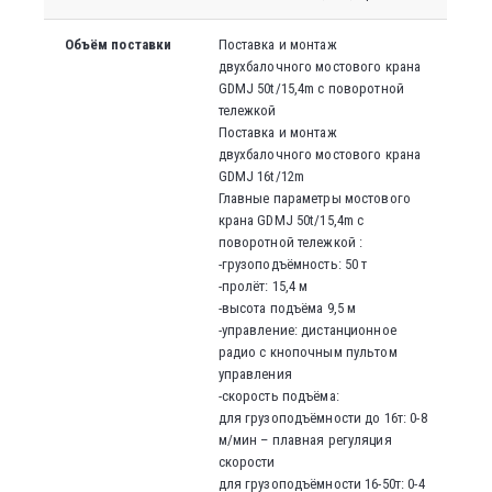
Объём поставки
Поставка и монтаж
двухбалочного мостового крана
GDMJ 50t/15,4m с поворотной
тележкой
Поставка и монтаж
двухбалочного мостового крана
GDMJ 16t/12m
Главные параметры мостового
крана GDMJ 50t/15,4m с
поворотной тележкой :
-грузоподъёмность: 50 т
-пролёт: 15,4 м
-высота подъёма 9,5 м
-управление: дистанционное
радио с кнопочным пультом
управления
-скорость подъёма:
для грузоподъёмности до 16т: 0-8
м/мин – плавная регуляция
скорости
для грузоподъёмности 16-50т: 0-4