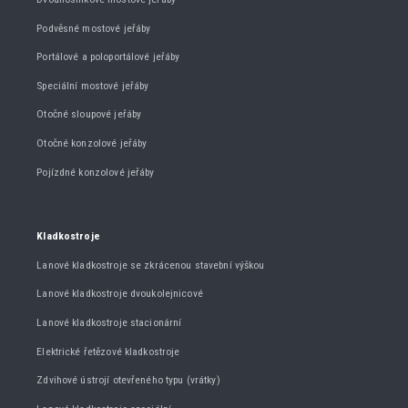
Podvěsné mostové jeřáby
Portálové a poloportálové jeřáby
Speciální mostové jeřáby
Otočné sloupové jeřáby
Otočné konzolové jeřáby
Pojízdné konzolové jeřáby
Kladkostroje
Lanové kladkostroje se zkrácenou stavební výškou
Lanové kladkostroje dvoukolejnicové
Lanové kladkostroje stacionární
Elektrické řetězové kladkostroje
Zdvihové ústrojí otevřeného typu (vrátky)