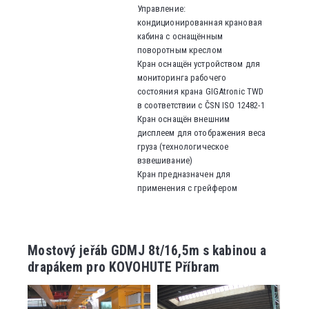
Управление:
кондиционированная крановая
кабина с оснащённым
поворотным креслом
Кран оснащён устройством для
мониторинга рабочего
состояния крана
GIGAtronic TWD
в соответствии с ČSN ISO 12482-1
Кран оснащён внешним
дисплеем для отображения веса
груза (технологическое
взвешивание)
Кран предназначен для
применения с грейфером
Mostový jeřáb GDMJ 8t/16,5m s kabinou a
drapákem pro KOVOHUTE Příbram