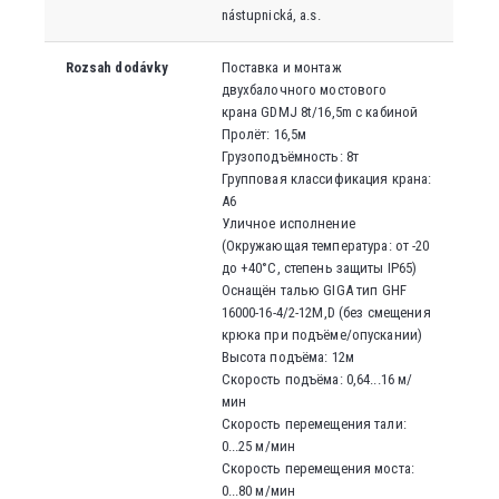
nástupnická, a.s.
Rozsah dodávky
Поставка и монтаж
двухбалочного мостового
крана
GDMJ 8t/16,5m с кабиной
Пролёт: 16,5м
Грузоподъёмность: 8т
Групповая классификация крана
:
A6
Уличное исполнение
(
Окружающая температура: от -20
до +40°C, степень защиты IP65)
Оснащён талью GIGA тип
GHF
16000-16-4/2-12M,D (
без смещения
крюка при подъёме/опускании
)
Высота подъёма: 12м
Скорость подъёма: 0,64...16 м/
мин
Скорость перемещения тали:
0...25
м/мин
Скорость перемещения моста
:
0...80
м/мин