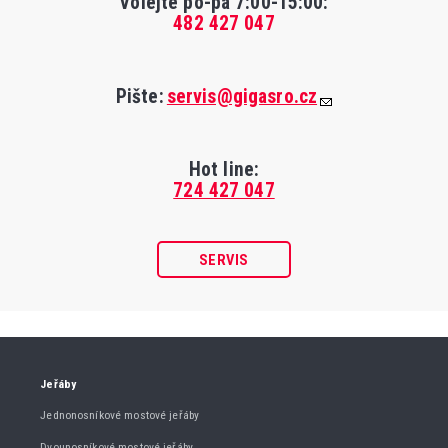
Volejte po-pá 7:00-15:00
:
482 427 047
Pište:
servis@gigasro.cz
Hot line:
724 427 047
SERVIS
Jeřáby
Jednonosníkové mostové jeřáby
Dvounosníkové mostové jeřáby