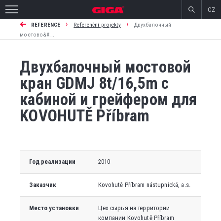
CZ
›
›
REFERENCE
Referenční projekty
Двухбалочный
мостово&#...
Двухбалочный мостовой
кран GDMJ 8t/16,5m с
кабиной и грейфером для
KOVOHUTĚ Příbram
Год реализации
2010
Заказчик
Kovohutě Příbram nástupnická, a.s.
Место установки
Цех сырья на территории
компании Kovohutě Příbram