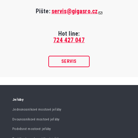
Pište:
servis@gigasro.cz
Hot line:
724 427 047
SERVIS
Jeřáby
Jednonosníkové mostové jeřáby
Dvounosníkové mostové jeřáby
Podvěsné mostové jeřáby