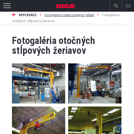
CZ
›
›
REFERENCE
Fotogalerie realizovaných jeřábů
Fotogaléria
otočných stĺpových žeriavov
Fotogaléria otočných
stĺpových žeriavov