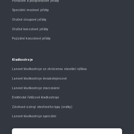
Portálové a poloportálové jeřáby
Speciální mostové jeřáby
Otočné sloupové jeřáby
Otočné konzolové jeřáby
Pojízdné konzolové jeřáby
Kladkostroje
Lanové kladkostroje se zkrácenou stavební výškou
Lanové kladkostroje dvoukolejnicové
Lanové kladkostroje stacionární
Elektrické řetězové kladkostroje
Zdvihové ústrojí otevřeného typu (vrátky)
Lanové kladkostroje speciální