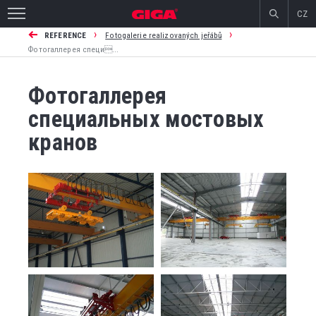
CZ
›
›
REFERENCE
Fotogalerie realizovaných jeřábů
Фотогаллерея специ...
Фотогаллерея
специальных мостовых
кранов