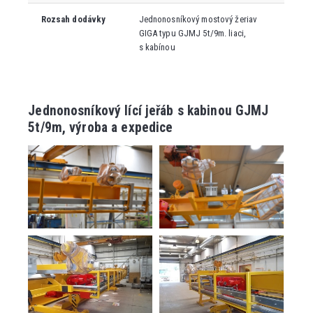
Rozsah dodávky
Jednonosníkový mostový žeriav
GIGA typu GJMJ 5t/9m. liaci,
s kabínou
Jednonosníkový lící jeřáb s kabinou GJMJ
5t/9m, výroba a expedice