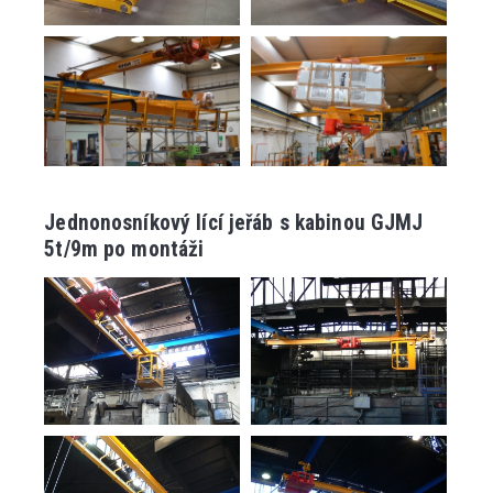
Jednonosníkový lící jeřáb s kabinou GJMJ
5t/9m po montáži