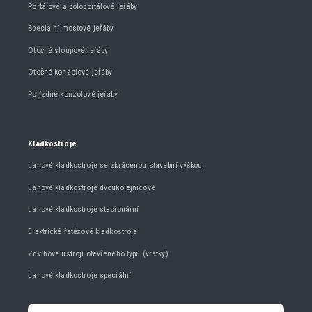
Portálové a poloportálové jeřáby
Speciální mostové jeřáby
Otočné sloupové jeřáby
Otočné konzolové jeřáby
Pojízdné konzolové jeřáby
Kladkostroje
Lanové kladkostroje se zkrácenou stavební výškou
Lanové kladkostroje dvoukolejnicové
Lanové kladkostroje stacionární
Elektrické řetězové kladkostroje
Zdvihové ústrojí otevřeného typu (vrátky)
Lanové kladkostroje speciální