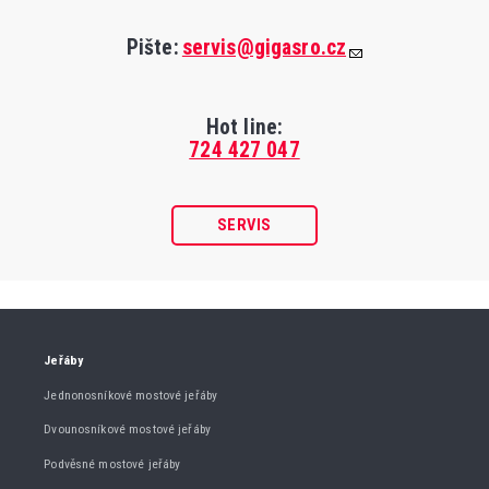
Pište:
servis@gigasro.cz
Hot line:
724 427 047
SERVIS
Jeřáby
Jednonosníkové mostové jeřáby
Dvounosníkové mostové jeřáby
Podvěsné mostové jeřáby