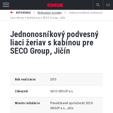
CZ
›
›
REFERENCE
Referenční projekty
Jednonosníkový podvesný
liaci žeriav s kabínou pre SECO Group, Jičín
Jednonosníkový podvesný
liaci žeriav s kabínou pre
SECO Group, Jičín
Rok realizácie
2015
Zákazník
SECO GROUP a.s.
Miesto inštalácie
Prevádzkareň spoločnosti SECO
GROUP a.s., Jičín