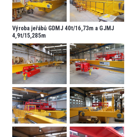
Výroba jeřábů GDMJ 40t/16,73m a GJMJ
4,9t/15,285m