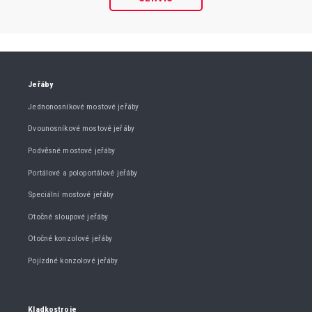
Jeřáby
Jednonosníkové mostové jeřáby
Dvounosníkové mostové jeřáby
Podvěsné mostové jeřáby
Portálové a poloportálové jeřáby
Speciální mostové jeřáby
Otočné sloupové jeřáby
Otočné konzolové jeřáby
Pojízdné konzolové jeřáby
Kladkostroje