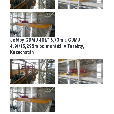
Jeřáby GDMJ 40t/16,73m a GJMJ
4,9t/15,295m po montáži v Terekty,
Kazachstán