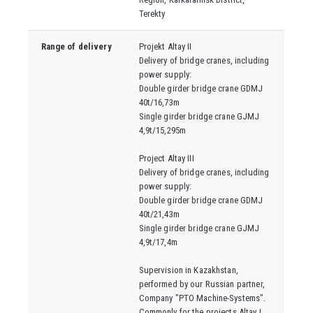
Terekty
Range of delivery
Projekt Altay II
Delivery of bridge cranes, including
power supply:
Double girder bridge crane GDMJ
40t/16,73m
Single girder bridge crane GJMJ
4,9t/15,295m
Project Altay III
Delivery of bridge cranes, including
power supply:
Double girder bridge crane GDMJ
40t/21,43m
Single girder bridge crane GJMJ
4,9t/17,4m
Supervision in Kazakhstan,
performed by our Russian partner,
Company "PTO Machine-Systems".
Commonly for the projects Altay I