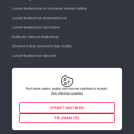
Lanové kladkostroje se zkrácenou stavební výškou
Lanové kladkostroje dvoukolejnicové
Lanové kladkostroje stacionární
Elektrické řetězové kladkostroje
Zdvihové ústrojí otevřeného typu (vrátky)
Lanové kladkostroje speciální
KONTAKTUJTE NÁS
+420 482 427 020
Používáme cookies, protože vám chceme nabídnout to nejlepší.
info@gigasro.cz
Více informací o cookies
UPRAVIT NASTAVENÍ
Nezbytné
VŽDY AKTIVNÍ
PŘIJÍMÁM VŠE
NASTAVENÍ COOKIES
Pro klíčové funkce webových stránek jako je zabezpečení, správa
sítě, přístupnost a základní statistiky o návštěvnících.
Funkční a preferenční