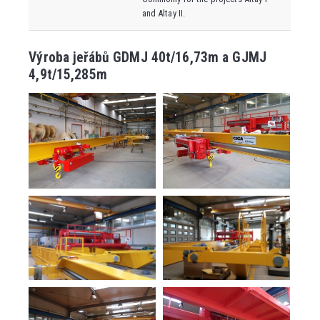
and Altay II.
Výroba jeřábů GDMJ 40t/16,73m a GJMJ
4,9t/15,285m