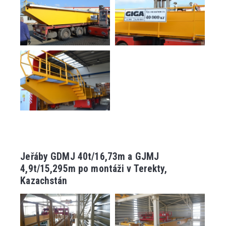
Jeřáby GDMJ 40t/16,73m a GJMJ
4,9t/15,295m po montáži v Terekty,
Kazachstán