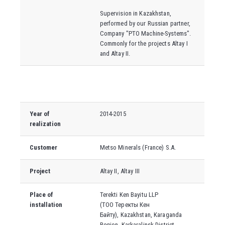
Supervision in Kazakhstan,
performed by our Russian partner,
Company "PTO Machine-Systems".
Commonly for the projects Altay I
and Altay II.
Year of
2014-2015
realization
Customer
Metso Minerals (France) S.A.
Project
Altay II, Altay III
Place of
Terekti Ken Bayitu LLP
installation
(
ТОО
Теректы Кен
Байту
),
Kazakhstan, Karaganda
Region, Karkaralinsk District,