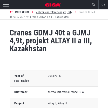
CZ
›
›
REFERENCE
Zahraniční referenční projekty
Cranes GDMJ
40t a GJMJ 4,9t, projekt ALTAY II a III, Kazakhstan
Cranes GDMJ 40t a GJMJ
4,9t, projekt ALTAY II a III,
Kazakhstan
Year of
2014-2015
realization
Customer
Metso Minerals (France) S.A.
Project
Altay II, Altay III