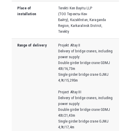
Place of
Terekti Ken Bayitu LLP
installation
(
ТОО
Теректы Кен
Байту
),
Kazakhstan, Karaganda
Region, Karkaralinsk District,
Terekty
Range of delivery
Projekt Altay II
Delivery of bridge cranes, including
power supply:
Double girder bridge crane GDMJ
40t/16,73m
Single girder bridge crane GJMJ
4,9t/15,295m
Project Altay III
Delivery of bridge cranes, including
power supply:
Double girder bridge crane GDMJ
40t/21,43m
Single girder bridge crane GJMJ
4,9t/17,4m