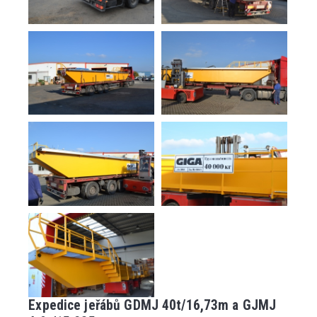
Expedice jeřábů GDMJ 40t/16,73m a GJMJ