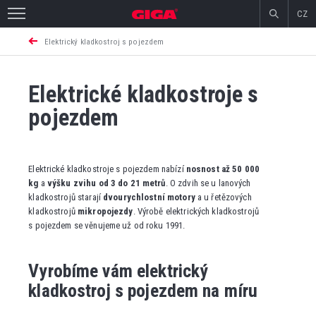
CZ
Elektrický kladkostroj s pojezdem
Elektrické kladkostroje s
pojezdem
Elektrické kladkostroje s pojezdem nabízí
nosnost až 50 000
kg
a
výšku zvihu od 3 do 21 metrů
. O zdvih se u lanových
kladkostrojů starají
dvourychlostní motory
a u řetězových
kladkostrojů
mikropojezdy
. Výrobě elektrických kladkostrojů
s pojezdem se věnujeme už od roku 1991.
Vyrobíme vám elektrický
kladkostroj s pojezdem na míru