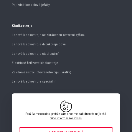
Pojízdné konzolové jeřáby
Kladkostroje
Lanové kladkostroje se zkrácenou stavební výškou
Lanové kladkostroje dvoukolejnicové
Lanové kladkostroje stacionární
Elektrické řetězové kladkostroje
Zdvihové ústrojí otevřeného typu (vrátky)
Lanové kladkostroje speciální
KONTAKTUJTE NÁS
+420 482 427 020
Používáme cookies, protože vám chceme nabídnout to nejlepší.
info@gigasro.cz
Více informací o cookies