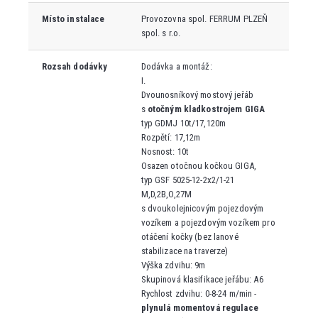
Místo instalace
Provozovna spol. FERRUM PLZEŇ
spol. s r.o.
Rozsah dodávky
Dodávka a montáž:
I.
Dvounosníkový mostový jeřáb
s
otočným kladkostrojem GIGA
typ GDMJ 10t/17,120m
Rozpětí: 17,12m
Nosnost: 10t
Osazen otočnou kočkou GIGA,
typ GSF 5025-12-2x2/1-21
M,D,2B,O,
27M
s dvoukolejnicovým pojezdovým
vozíkem a pojezdovým vozíkem pro
otáčení kočky (bez lanové
stabilizace na traverze)
Výška zdvihu: 9m
Skupinová klasifikace jeřábu: A6
Rychlost zdvihu: 0-8-24 m/min -
plynulá momentová regulace