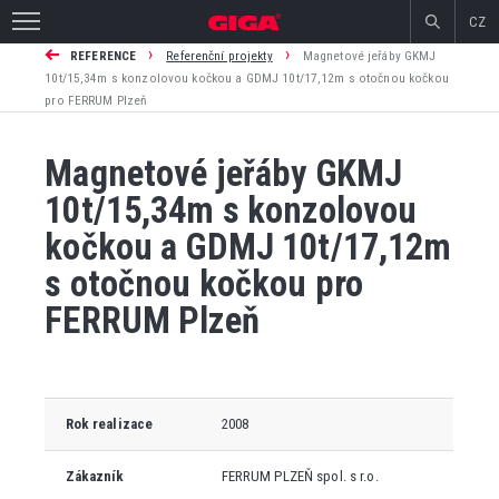
CZ
›
›
REFERENCE
Referenční projekty
Magnetové jeřáby GKMJ
10t/15,34m s konzolovou kočkou a GDMJ 10t/17,12m s otočnou kočkou
pro FERRUM Plzeň
Magnetové jeřáby GKMJ
10t/15,34m s konzolovou
kočkou a GDMJ 10t/17,12m
s otočnou kočkou pro
FERRUM Plzeň
Rok realizace
2008
Zákazník
FERRUM PLZEŇ spol. s r.o.