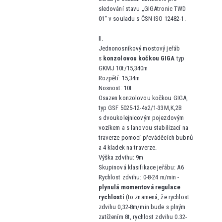
sledování stavu „GIGAtronic TWD
01“ v souladu s ČSN ISO 12482-1.
II.
Jednonosníkový mostový jeřáb
s
konzolovou kočkou GIGA
typ
GKMJ 10t/15,340m
Rozpětí: 15,34m
Nosnost: 10t
Osazen konzolovou kočkou GIGA,
typ GSF 5025-12-4x2/1-33M,K,2B
s dvoukolejnicovým pojezdovým
vozíkem a s lanovou stabilizací na
traverze pomocí převáděcích bubnů
a 4 kladek na traverze.
Výška zdvihu: 9m
Skupinová klasifikace jeřábu: A6
Rychlost zdvihu: 0-8-24 m/min -
plynulá momentová regulace
rychlosti
(to znamená, že rychlost
zdvihu 0,32-8m/min bude s plným
zatížením 8t, rychlost zdvihu 0.32-