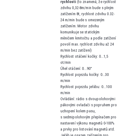
rychlosti
(to znamená, že rychlost
zdvihu 0,32-8m/min bude s plným
zatížením 8t, rychlost zdvihu 0.32-
24 m/min bude s omezeným
zatížením. Motor zdvihu
komunikuje se statickým
měničem kmitočtu a podle zatížení
povolí max. rychlost zdvihu až 24
m/min bez zatížení)
Rychlost otáčení kočky: 0...1,5
ot/min
Úhel otáčení: 0...90°
Rychlost pojezdu kočky: 0...30
m/min
Rychlost pojezdu jeřábu: 0...100
m/min
Ovládání:
rádio s dvoupolohovými
pákovými ovladači s popruhem pro
uchopení kolem pasu,
s sedmipolohovým přepínačem pro
nastavení výkonu magnetů 0-100%
a prvky pro listování magnetů atd.
Jeřáb je osazen zařízením pro