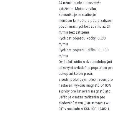
24 m/min bude s omezeným
zatížením. Motor zdvihu
komunikuje se statickým
měničem kmitočtu a podle zatížení
povolí max. rychlost zdvihu až 24
m/min bez zatížení)
Rychlost pojezdu kočky: 0...30
m/min
Rychlost pojezdu jeřábu: 0...100
m/min
Ovládání: rádio s dvoupolohovými
pákovými ovladači s popruhem pro
uchopení kolem pasu
,
s sedmipolohovým přepínačem
pro
nastavení výkonu magnetů 0-100%
a prvky pro listování magnetů atd.
Jeřáb je osazen zařízením pro
sledování stavu „GIGAtronic TWD
01“ v souladu s ČSN ISO 12482-1.