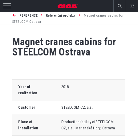
CZ
›
›
REFERENCE
Referenční projekty
Magnet cranes cabins for
STEELCOM Ostrava
Magnet cranes cabins for
STEELCOM Ostrava
Year of
2018
realization
Customer
STEELCOM CZ, a.s.
Place of
Production facility of
STEELCOM
installation
CZ, a.s., Marianské Hory, Ostrava