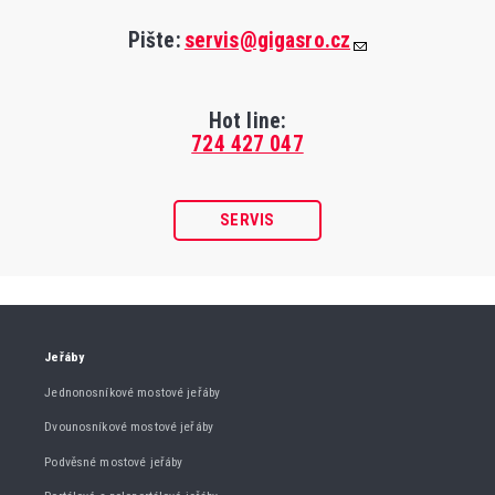
Pište:
servis@gigasro.cz
Hot line:
724 427 047
SERVIS
Jeřáby
Jednonosníkové mostové jeřáby
Dvounosníkové mostové jeřáby
Podvěsné mostové jeřáby