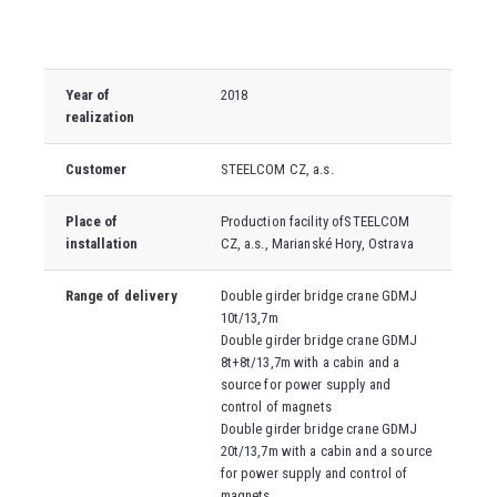
Year of
2018
realization
Customer
STEELCOM CZ, a.s.
Place of
Production facility of
STEELCOM
installation
CZ, a.s., Marianské Hory, Ostrava
Range of delivery
Double girder bridge crane GDMJ
10t/13,7m
Double girder bridge crane GDMJ
8t+8t/13,7m with a cabin and a
source for power supply and
control of magnets
Double girder bridge crane GDMJ
20t/13,7m
with a cabin and a source
for power supply and control of
magnets