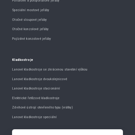
Portálové a poloportálové jeřáby
Speciální mostové jeřáby
Otočné sloupové jeřáby
Otočné konzolové jeřáby
Pojízdné konzolové jeřáby
Kladkostroje
Lanové kladkostroje se zkrácenou stavební výškou
Lanové kladkostroje dvoukolejnicové
Lanové kladkostroje stacionární
Elektrické řetězové kladkostroje
Zdvihové ústrojí otevřeného typu (vrátky)
Lanové kladkostroje speciální