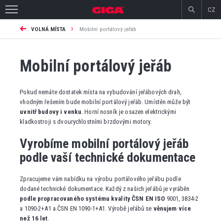
CZ
›
VOLNÁ MÍSTA
Mobilní portálový jeřáb
Mobilní portálový jeřáb
Pokud nemáte dostatek místa na vybudování jeřábových drah,
vhodným řešením bude mobilní portálový jeřáb. Umístěn může být
uvnitř budovy i venku
. Horní nosník je osazen elektrickými
kladkostroji s dvourychlostními brzdovými motory.
Vyrobíme mobilní portálový jeřáb
podle vaší technické dokumentace
Zpracujeme vám nabídku na výrobu portálového jeřábu podle
dodané technické dokumentace. Každý z našich jeřábů je vyráběn
podle propracovaného systému kvality ČSN EN ISO
9001, 3834-2
a 1090-2+A1 a ČSN EN 1090-1+A1. Výrobě jeřábů se
věnujem více
než 16 let
.