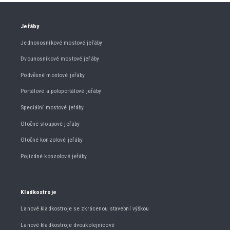
Jeřáby
Jednonosníkové mostové jeřáby
Dvounosníkové mostové jeřáby
Podvěsné mostové jeřáby
Portálové a poloportálové jeřáby
Speciální mostové jeřáby
Otočné sloupové jeřáby
Otočné konzolové jeřáby
Pojízdné konzolové jeřáby
Kladkostroje
Lanové kladkostroje se zkrácenou stavební výškou
Lanové kladkostroje dvoukolejnicové