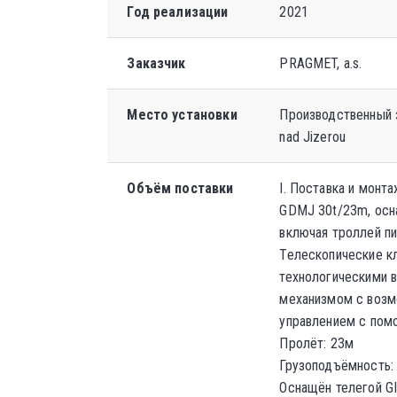
Год реализации
2021
Заказчик
PRAGMET, a.s.
Место установки
Производственный з
nad Jizerou
Объём поставки
I. Поставка и монт
GDMJ 30t/23m, осн
включая троллей пи
Телескопические 
технологическими 
механизмом с возм
управлением с пом
Пролёт: 23м
Грузоподъёмность:
Оснащён телегой G