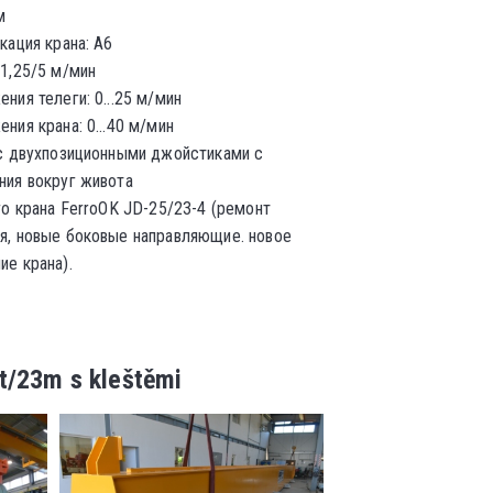
м
кация крана: A6
1,25/5 м/мин
ния телеги: 0...25
м/мин
ения крана
: 0...40
м/мин
 с двухпозиционными джойстиками с
ния вокруг живота
го крана
FerroOK JD-25/23-4 (ремонт
я, новые боковые направляющие. новое
е крана).
t/23m s kleštěmi