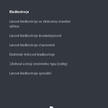
Kladkostroje
Lanové kladkostroje se zkrácenou stavební
výškou
Lanové kladkostroje dvoukolejnicové
Lanové kladkostroje stacionární
Elektrické řetězové kladkostroje
Zdvihové ústrojí otevřeného typu (vrátky)
Lanové kladkostroje speciální