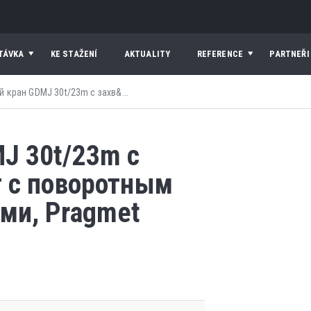
TÁVKA
KE STAŽENÍ
AKTUALITY
REFERENCE
PARTNEŘI
 кран GDMJ 30t/23m с захв&...
J 30t/23m с
т с поворотным
ми, Pragmet