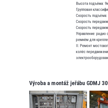
Высота подъёма: 9
Групповая классифи
Скорость подъёма: 
Скорость передвиже
Скорость передвиж
Управление: радио
ремнём для крепле
II. Ремонт мостово
колёс передвижени
электрооборудовани
Výroba a montáž jeřábu GDMJ 30