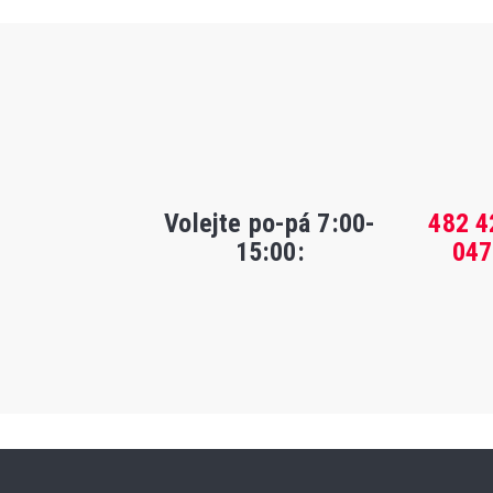
Volejte po-pá 7:00-
482 4
15:00
:
047