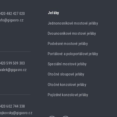
Jeřáby
420 482 427 020
nfo@gigasro.cz
Jednonosníkové mostové jeřáby
Dvounosníkové mostové jeřáby
Podvěsné mostové jeřáby
Portálové a poloportálové jeřáby
420 599 509 303
Speciální mostové jeřáby
.valek@gigasro.cz
Otočné sloupové jeřáby
Otočné konzolové jeřáby
Pojízdné konzolové jeřáby
420 602 744 338
ojkovsky@gigasro.cz