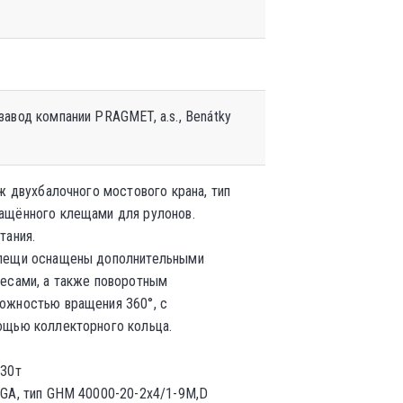
авод компании PRAGMET, a.s., Benátky
аж двухбалочного мостового крана
, тип
ащённого клещами для рулонов.
тания.
клещи оснащены дополнительными
весами, а также поворотным
ожностью вращения 360°, с
ощью коллекторного кольца.
 30т
IGA, тип GHM 40000-20-2x4/1-9M,D