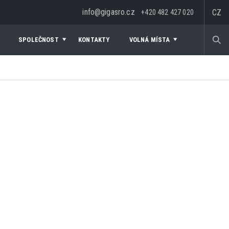
info@gigasro.cz
CZ
+420 482 427 020
SPOLEČNOST
KONTAKTY
VOLNÁ MÍSTA