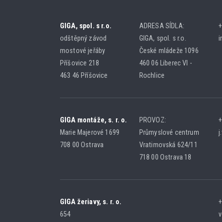
GIGA, spol. s r.o.
ADRESA SÍDLA:
+
odštěpný závod
GIGA, spol. s r.o.
i
mostové jeřáby
České mládeže 1096
Příšovice 218
460 06 Liberec VI -
463 46 Příšovice
Rochlice
GIGA montáže, s. r. o.
PROVOZ:
+
Marie Majerové 1699
Průmyslové centrum
j
708 00 Ostrava
Vratimovská 624/11
718 00 Ostrava 18
GIGA žeriavy, s. r. o.
+
654
v