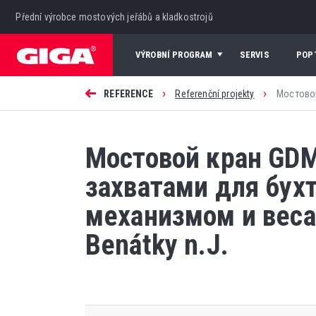
Přední výrobce mostových jeřábů a kladkostrojů
VÝROBNÍ PROGRAM
SERVIS
POP
›
›
REFERENCE
Referenční projekty
Мостовой
Мостовой кран GDM
захватами для бух
механизмом и веса
Benátky n.J.