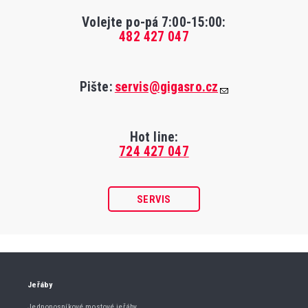
Volejte po-pá 7:00-15:00
:
482 427 047
Pište:
servis@gigasro.cz
Hot line:
724 427 047
SERVIS
Jeřáby
Jednonosníkové mostové jeřáby