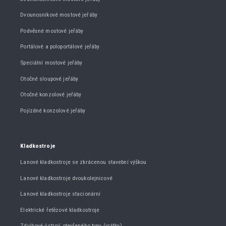
Dvounosníkové mostové jeřáby
Podvěsné mostové jeřáby
Portálové a poloportálové jeřáby
Speciální mostové jeřáby
Otočné sloupové jeřáby
Otočné konzolové jeřáby
Pojízdné konzolové jeřáby
Kladkostroje
Lanové kladkostroje se zkrácenou stavební výškou
Lanové kladkostroje dvoukolejnicové
Lanové kladkostroje stacionární
Elektrické řetězové kladkostroje
Zdvihové ústrojí otevřeného typu (vrátky)