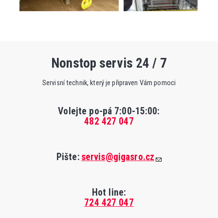
Nonstop servis 24 / 7
Servisní technik, který je připraven Vám pomoci
Volejte po-pá 7:00-15:00
:
482 427 047
Pište:
servis@gigasro.cz
Hot line:
724 427 047