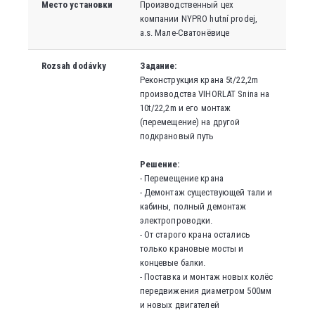
Место установки
Производственный цех
компании NYPRO hutní prodej,
a.s. Мале-Сватонёвице
Rozsah dodávky
Задание:
Реконструкция крана 5t/22,2m
производства VIHORLAT Snina на
10t/22,2m и его монтаж
(перемещение) на другой
подкрановый путь
Решение:
- Перемещение крана
- Демонтаж существующей тали и
кабины, полный демонтаж
электропроводки.
- От старого крана остались
только крановые мосты и
концевые балки.
- Поставка и монтаж новых колёс
передвижения диаметром 500мм
и новых двигателей