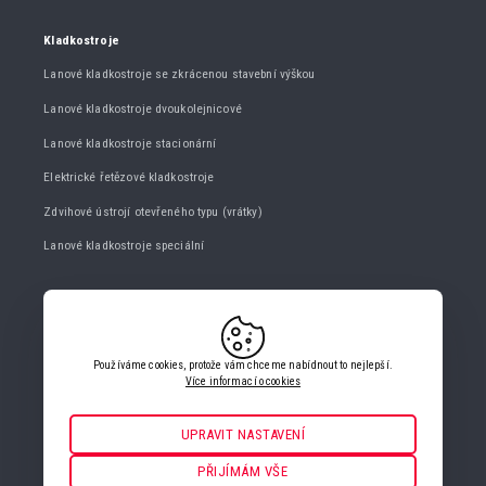
Kladkostroje
Lanové kladkostroje se zkrácenou stavební výškou
Lanové kladkostroje dvoukolejnicové
Lanové kladkostroje stacionární
Elektrické řetězové kladkostroje
Zdvihové ústrojí otevřeného typu (vrátky)
Lanové kladkostroje speciální
KONTAKTUJTE NÁS
+420 482 427 020
Používáme cookies, protože vám chceme nabídnout to nejlepší.
info@gigasro.cz
Více informací o cookies
UPRAVIT NASTAVENÍ
Nezbytné
VŽDY AKTIVNÍ
PŘIJÍMÁM VŠE