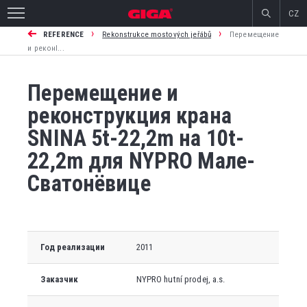
CZ
›
›
REFERENCE
Rekonstrukce mostových jeřábů
Перемещение
и реконl...
Перемещение и
реконструкция крана
SNINA 5t-22,2m на 10t-
22,2m для NYPRO Мале-
Сватонёвице
Год реализации
2011
Заказчик
NYPRO hutní prodej, a.s.