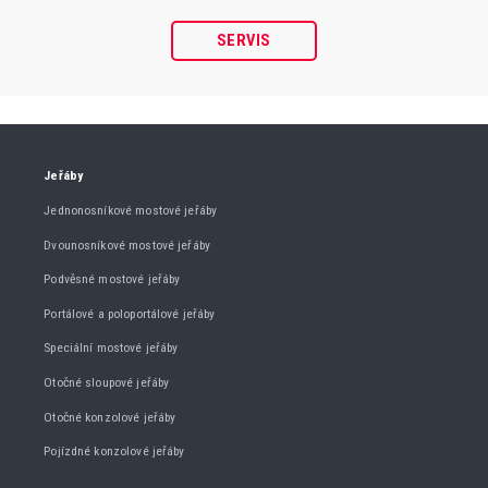
SERVIS
Jeřáby
Jednonosníkové mostové jeřáby
Dvounosníkové mostové jeřáby
Podvěsné mostové jeřáby
Portálové a poloportálové jeřáby
Speciální mostové jeřáby
Otočné sloupové jeřáby
Otočné konzolové jeřáby
Pojízdné konzolové jeřáby