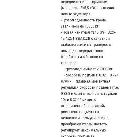
передвижения с тормозом
(мощность 2x5,5 кВт), включая
новые редуктора.
- Грузоподъёмность крана
увеличена на 10000 кг.
- Новая канатная таль GSF 5025-
12-4x2/1-33M,D,2B с канатной
стабилизацией на траверсе с
помощью передаточных
барабанов и 4 блоков на
траверсе
- грузоподъёмность: 10000кг
- скорость подъёма: 0.32 – 8 - 24
м/мин – плавная моментная
регуляция скорости подъёма (т.е.
0.32-8 м/мин с полной нагрузкой
10т и 0.32-24 м/мин с
ограниченной нагрузкой;
двигатель подъёма на
основании коммуникации с
преобразователем частоты
регулирует максимальную
скорость подъёма)