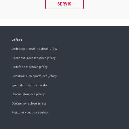
SERVIS
Jeřáby
Jednonosníkové mostové jeřáby
Dvounosníkové mostové jeřáby
Podvěsné mostové jeřáby
Portálové a poloportálové jeřáby
Speciální mostové jeřáby
Otočné sloupové jeřáby
Otočné konzolové jeřáby
Pojízdné konzolové jeřáby