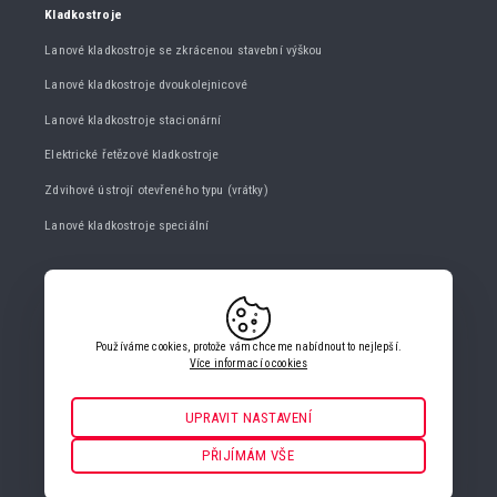
Kladkostroje
Lanové kladkostroje se zkrácenou stavební výškou
Lanové kladkostroje dvoukolejnicové
Lanové kladkostroje stacionární
Elektrické řetězové kladkostroje
Zdvihové ústrojí otevřeného typu (vrátky)
Lanové kladkostroje speciální
KONTAKTUJTE NÁS
+420 482 427 020
Používáme cookies, protože vám chceme nabídnout to nejlepší.
info@gigasro.cz
Více informací o cookies
UPRAVIT NASTAVENÍ
Nezbytné
VŽDY AKTIVNÍ
PŘIJÍMÁM VŠE
NASTAVENÍ COOKIES
Pro klíčové funkce webových stránek jako je zabezpečení, správa