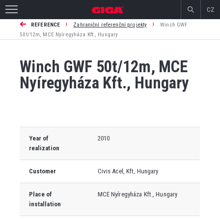
CZ
›
›
REFERENCE
Zahraniční referenční projekty
Winch GWF
50t/12m, MCE Nyíregyháza Kft., Hungary
Winch GWF 50t/12m, MCE
Nyíregyháza Kft., Hungary
Year of
2010
realization
Customer
Civis Acel, Kft, Hungary
Place of
MCE Nyíregyháza Kft.
, Hungary
installation