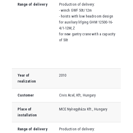
Range of delivery
Production of delivery:
- winch GWF 50t/12m
- hoists with low headroom design
for auxiliary lifging GHM 12500-16-
4/1-12M,Z
for new gantry crane with a capacity
of 50t
Year of
2010
realization
Customer
Civis Acel, Kft, Hungary
Place of
MCE Nyíregyháza Kft.
, Hungary
installation
Range of delivery
Production of delivery: