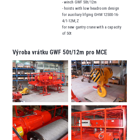
- winch GWF 50t/12m
- hoists with low headroom design
for auxiliary lifging GHM 12500-16-
4/1-12M,Z
for new gantry crane with a capacity
of 50t
Výroba vrátku GWF 50t/12m pro MCE