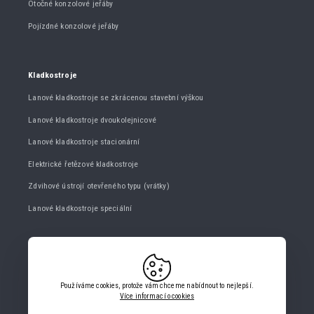
Otočné konzolové jeřáby
Pojízdné konzolové jeřáby
Kladkostroje
Lanové kladkostroje se zkrácenou stavební výškou
Lanové kladkostroje dvoukolejnicové
Lanové kladkostroje stacionární
Elektrické řetězové kladkostroje
Zdvihové ústrojí otevřeného typu (vrátky)
Lanové kladkostroje speciální
KONTAKTUJTE NÁS
+420 482 427 020
Používáme cookies, protože vám chceme nabídnout to nejlepší.
info@gigasro.cz
Více informací o cookies