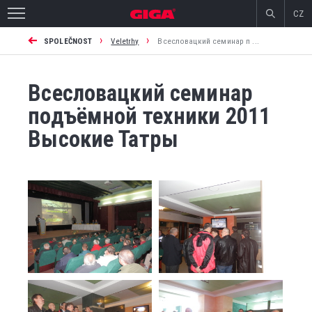
CZ
›
›
SPOLEČNOST
Veletrhy
Всесловацкий семинар п ...
Всесловацкий семинар
подъёмной техники 2011
Высокие Татры