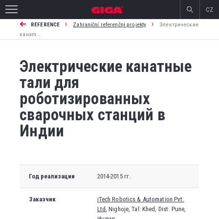
CZ
›
›
REFERENCE
Zahraniční referenční projekty
Электрические
канаm...
Электрические канатные
тали для
роботизированных
сварочных станций в
Индии
Год реализации
2014-2015 гг.
Заказчик
iTech Robotics & Automation Pvt.
Ltd
, Nighoje, Tal: Khed, Dist: Pune,
Индия