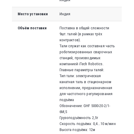
Место установки
Индия
Объём поставки
Поставка в общей сложности
9шт. талей (в рамках трёх
контрактов).
Тали служат как составная часть
роботизированных сварочных
станций, производимых
компанией iTech Robotics.
Главные параметры талей:
Тип тали: электрическая
канатная таль в стационарном
исполнении, предназначенная
для частотного регулирования
подъёма
Обозначение: GHF 5000-20-2/1-
6M,S
Грузоподъёмность 2,5т
Скорость подъёма: 0,4...10 м/мин
Высота подъёма: 12м