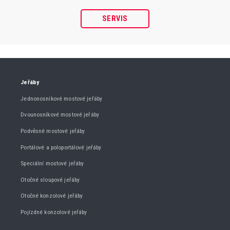
SERVIS
Jeřáby
Jednonosníkové mostové jeřáby
Dvounosníkové mostové jeřáby
Podvěsné mostové jeřáby
Portálové a poloportálové jeřáby
Speciální mostové jeřáby
Otočné sloupové jeřáby
Otočné konzolové jeřáby
Pojízdné konzolové jeřáby