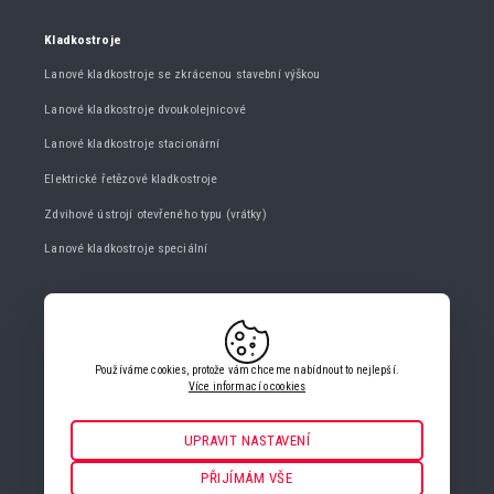
Kladkostroje
Lanové kladkostroje se zkrácenou stavební výškou
Lanové kladkostroje dvoukolejnicové
Lanové kladkostroje stacionární
Elektrické řetězové kladkostroje
Zdvihové ústrojí otevřeného typu (vrátky)
Lanové kladkostroje speciální
KONTAKTUJTE NÁS
+420 482 427 020
Používáme cookies, protože vám chceme nabídnout to nejlepší.
info@gigasro.cz
Více informací o cookies
UPRAVIT NASTAVENÍ
Nezbytné
VŽDY AKTIVNÍ
PŘIJÍMÁM VŠE