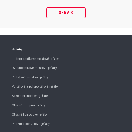
SERVIS
Jeřáby
Jednonosníkové mostové jeřáby
Dvounosníkové mostové jeřáby
Podvěsné mostové jeřáby
Portálové a poloportálové jeřáby
Speciální mostové jeřáby
Otočné sloupové jeřáby
Otočné konzolové jeřáby
Pojízdné konzolové jeřáby