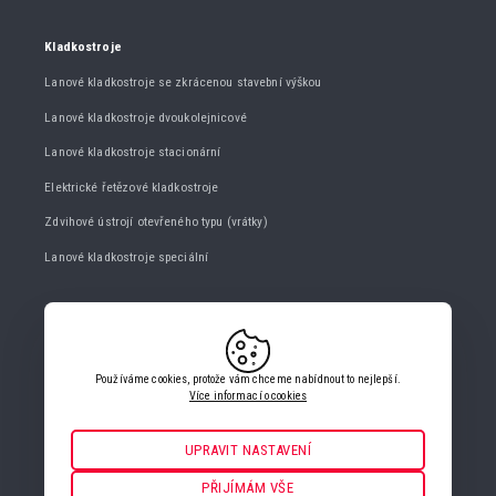
Kladkostroje
Lanové kladkostroje se zkrácenou stavební výškou
Lanové kladkostroje dvoukolejnicové
Lanové kladkostroje stacionární
Elektrické řetězové kladkostroje
Zdvihové ústrojí otevřeného typu (vrátky)
Lanové kladkostroje speciální
KONTAKTUJTE NÁS
+420 482 427 020
Používáme cookies, protože vám chceme nabídnout to nejlepší.
info@gigasro.cz
Více informací o cookies
UPRAVIT NASTAVENÍ
Nezbytné
VŽDY AKTIVNÍ
PŘIJÍMÁM VŠE