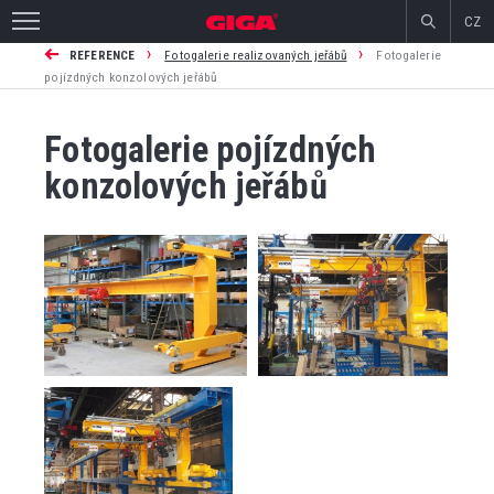
CZ
›
›
REFERENCE
Fotogalerie realizovaných jeřábů
Fotogalerie
pojízdných konzolových jeřábů
Fotogalerie pojízdných
konzolových jeřábů