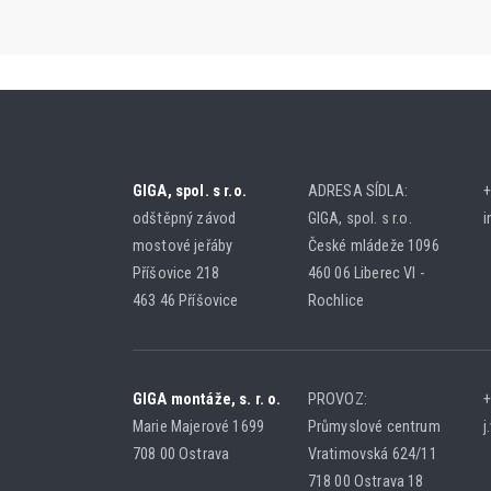
GIGA, spol. s r.o.
ADRESA SÍDLA:
+
odštěpný závod
GIGA, spol. s r.o.
i
mostové jeřáby
České mládeže 1096
Příšovice 218
460 06 Liberec VI -
463 46 Příšovice
Rochlice
GIGA montáže, s. r. o.
PROVOZ:
+
Marie Majerové 1699
Průmyslové centrum
j
708 00 Ostrava
Vratimovská 624/11
718 00 Ostrava 18