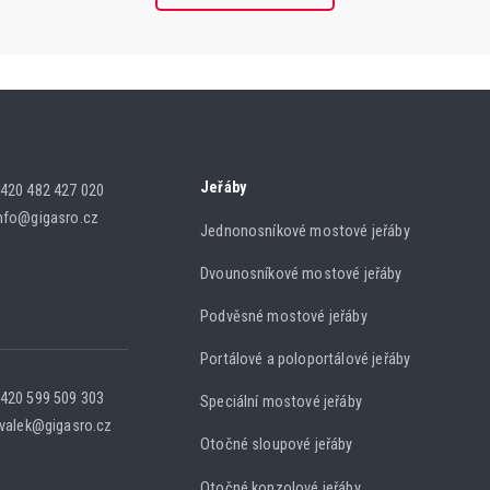
Jeřáby
420 482 427 020
nfo@gigasro.cz
Jednonosníkové mostové jeřáby
Dvounosníkové mostové jeřáby
Podvěsné mostové jeřáby
Portálové a poloportálové jeřáby
420 599 509 303
Speciální mostové jeřáby
.valek@gigasro.cz
Otočné sloupové jeřáby
Otočné konzolové jeřáby