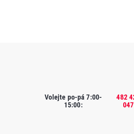
Volejte po-pá 7:00-
482 4
15:00
:
047