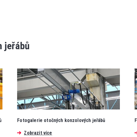
h jeřábů
ů
Fotogalerie otočných konzolových jeřábů
F
Zobrazit více