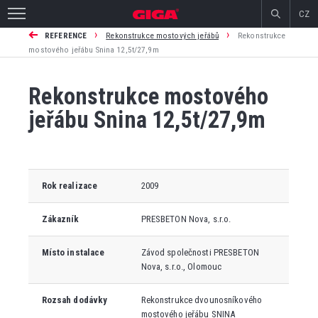
CZ
›
›
REFERENCE
Rekonstrukce mostových jeřábů
Rekonstrukce
mostového jeřábu Snina 12,5t/27,9m
Rekonstrukce mostového
jeřábu Snina 12,5t/27,9m
Rok realizace
2009
Zákazník
PRESBETON Nova, s.r.o.
Místo instalace
Závod společnosti PRESBETON
Nova, s.r.o., Olomouc
Rozsah dodávky
Rekonstrukce dvounosníkového
mostového jeřábu SNINA