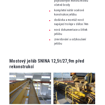
pojezdových motorů mostu
včetně brzdy
kompletní nátěr ocelové
konstrukce jeřábu
dodávka a montáž nové
napájecí troleje v délce 74m
nová dokumentace a štítek
jeřábu
zrevidování a odzkoušení
jeřábu
Mostový jeřáb SNINA 12,5t/27,9m před
rekonstrukcí