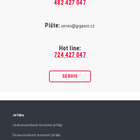
482 427 047
Pište:
servis@gigasro.cz
Hot line:
724 427 047
SERVIS
Jeřáby
Jednonosníkové mostové jeřáby
Dvounosníkové mostové jeřáby