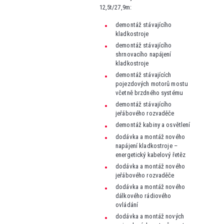
12,5t/27,9m:
demontáž stávajícího
kladkostroje
demontáž stávajícího
shrnovacího napájení
kladkostroje
demontáž stávajících
pojezdových motorů mostu
včetně brzdného systému
demontáž stávajícího
jeřábového rozvaděče
demontáž kabiny a osvětlení
dodávka a montáž nového
napájení kladkostroje –
energetický kabelový řetěz
dodávka a montáž nového
jeřábového rozvaděče
dodávka a montáž nového
dálkového rádiového
ovládání
dodávka a montáž nových