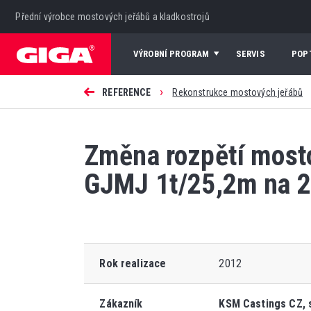
Přední výrobce mostových jeřábů a kladkostrojů
VÝROBNÍ PROGRAM
SERVIS
POP
›
REFERENCE
Rekonstrukce mostových jeřábů
Změna rozpětí most
GJMJ 1t/25,2m na 
Rok realizace
2012
Zákazník
KSM Castings CZ, s