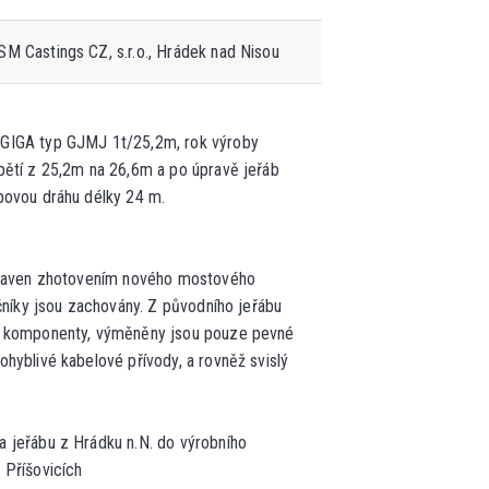
M Castings CZ, s.r.o.
, Hrádek nad Nisou
GIGA typ GJMJ 1t/25,2m, rok výroby
pětí z 25,2m na 26,6m a po úpravě jeřáb
bovou dráhu délky 24 m.
upraven zhotovením nového mostového
íčníky jsou zachovány. Z původního jeřábu
y komponenty, výměněny jsou pouze pevné
ohyblivé kabelové přívody, a rovněž svislý
a jeřábu z Hrádku n.N. do výrobního
 Příšovicích