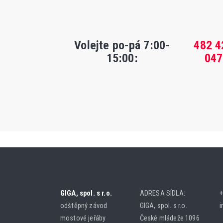
Volejte po-pá 7:00-
482 4
15:00
:
047
GIGA, spol. s r.o.
ADRESA SÍDLA:
+
odštěpný závod
GIGA, spol. s r.o.
i
mostové jeřáby
České mládeže 1096