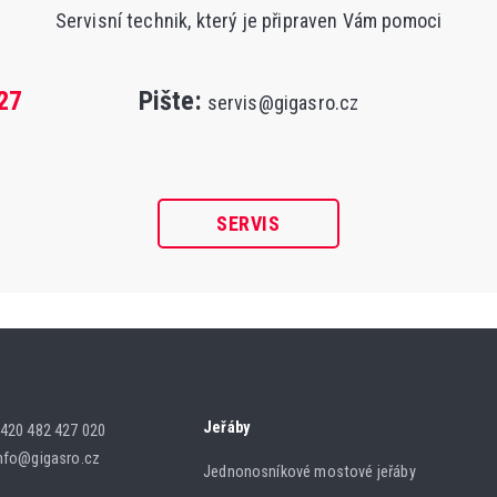
Servisní technik, který je připraven Vám pomoci
27
Pište:
servis@gigasro.cz
SERVIS
Jeřáby
420 482 427 020
nfo@gigasro.cz
Jednonosníkové mostové jeřáby