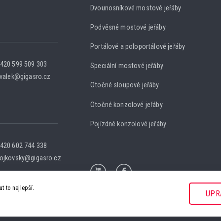
Dvounosníkové mostové jeřáby
Podvěsné mostové jeřáby
Portálové a poloportálové jeřáby
420 599 509 303
Speciální mostové jeřáby
.valek@gigasro.cz
Otočné sloupové jeřáby
Otočné konzolové jeřáby
Pojízdné konzolové jeřáby
420 602 744 338
ojkovsky@gigasro.cz
 to nejlepší.
UPR