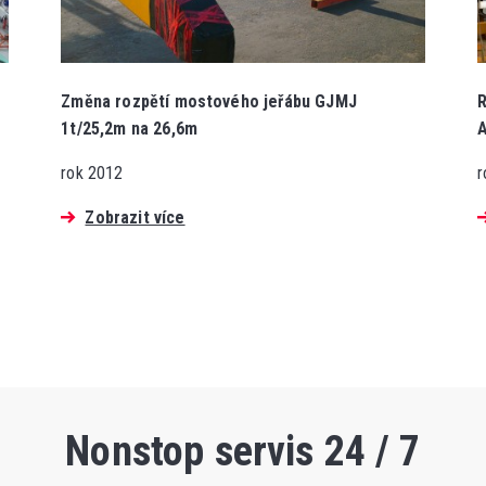
Změna rozpětí mostového jeřábu GJMJ
R
1t/25,2m na 26,6m
A
rok 2012
r
Zobrazit více
Nonstop servis 24 / 7