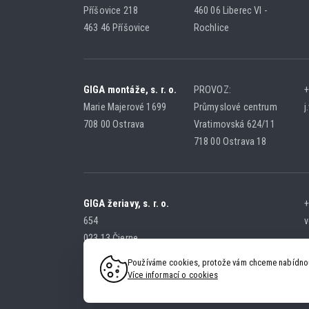
Příšovice 218
460 06 Liberec VI -
463 46 Příšovice
Rochlice
GIGA montáže, s. r. o.
PROVOZ:
+
Marie Majerové 1699
Průmyslové centrum
j
708 00 Ostrava
Vratimovská 624/11
718 00 Ostrava 18
GIGA žeriavy, s. r. o.
+
654
v
023 13 Čierne
SLOVENSKÁ REPUBLIKA
Používáme cookies, protože vám chceme nabídnout
Více informací o cookies
Nezbytné