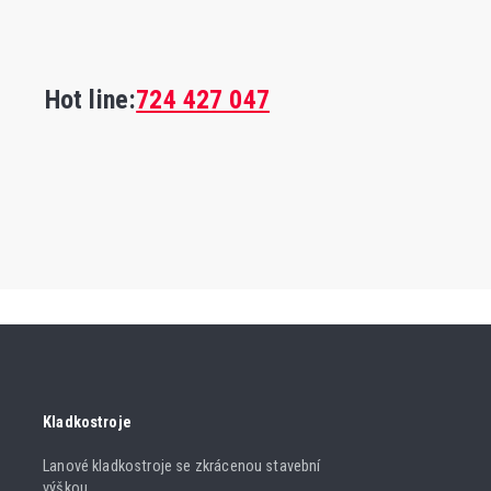
Hot line:
724 427 047
Kladkostroje
Lanové kladkostroje se zkrácenou stavební
výškou