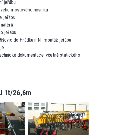
ní jeřábu,
ového mostového nosníku
e jeřábu
 nátěrů
ho jeřábu
říšovic do Hrádku n.N., montáž jeřábu
eje
echnické dokumentace, včetně statického
J 1t/26,6m