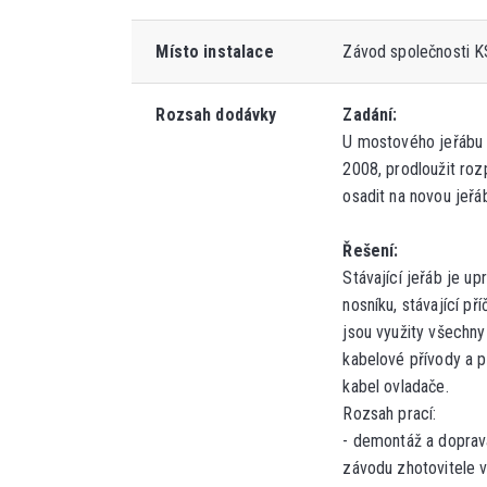
Místo instalace
Závod společnosti KS
Rozsah dodávky
Zadání:
U mostového jeřábu 
2008, prodloužit roz
osadit na novou jeřá
Řešení:
Stávající jeřáb je 
nosníku, stávající př
jsou využity všechn
kabelové přívody a p
kabel ovladače.
Rozsah prací:
-
demontáž a d
oprav
závodu zhotovitele v