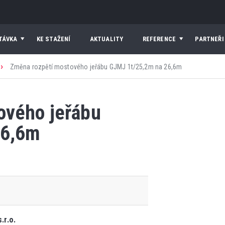
TÁVKA
KE STAŽENÍ
AKTUALITY
REFERENCE
PARTNEŘI
›
Změna rozpětí mostového jeřábu GJMJ 1t/25,2m na 26,6m
ového jeřábu
26,6m
.r.o.