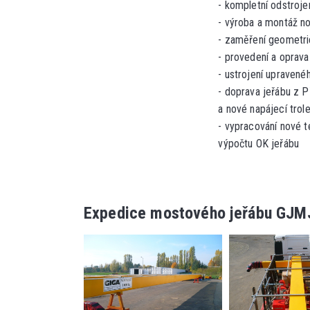
-
kompletní odstroje
- výroba a montáž n
-
zaměření geometri
-
provedení a oprava
-
ustrojení upravené
-
doprava jeřábu z P
a nové napájecí trol
-
vypracování nové t
výpočtu OK jeřábu
Expedice mostového jeřábu GJM