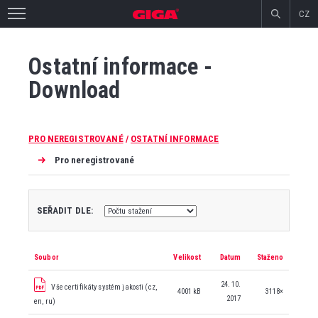
CZ
Ostatní informace -
Download
PRO NEREGISTROVANÉ
/
OSTATNÍ INFORMACE
Pro neregistrované
SEŘADIT DLE:
Soubor
Velikost
Datum
Staženo
24. 10.
Vše certifikáty systém jakosti (cz,
4001 kB
3118×
2017
en, ru)