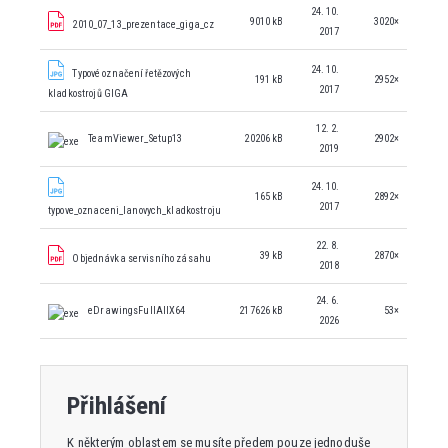
24. 10.
9010 kB
3020×
2010_07_13_prezentace_giga_cz
2017
24. 10.
Typové označení řetězových
191 kB
2952×
2017
kladkostrojů GIGA
12. 2.
TeamViewer_Setup13
20206 kB
2902×
2019
24. 10.
165 kB
2892×
2017
typove_oznaceni_lanovych_kladkostroju
22. 8.
39 kB
2870×
Objednávka servisního zásahu
2018
24. 6.
eDrawingsFullAllX64
217626 kB
53×
2026
Přihlášení
K některým oblastem se musíte předem pouze jednoduše