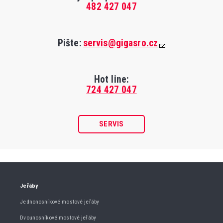
482 427 047
Pište:
servis@gigasro.cz
Hot line:
724 427 047
SERVIS
Jeřáby
Jednonosníkové mostové jeřáby
Dvounosníkové mostové jeřáby